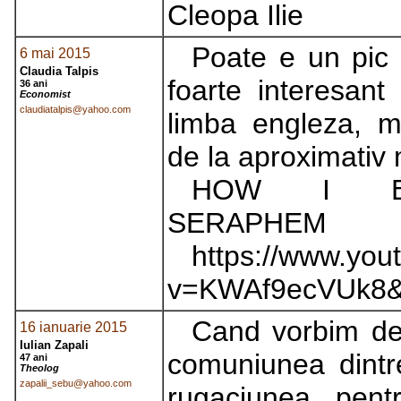
Cleopa Ilie
Poate e un pic 
6 mai 2015
Claudia Talpis
foarte interesant
36 ani
Economist
claudiatalpis@yahoo.com
limba engleza, m
de la aproximativ 
HOW I BE
SERAPHEM
https://www.yo
v=KWAf9ecVUk8&f
Cand vorbim de 
16 ianuarie 2015
Iulian Zapali
comuniunea dint
47 ani
Theolog
zapalii_sebu@yahoo.com
rugaciunea pentr