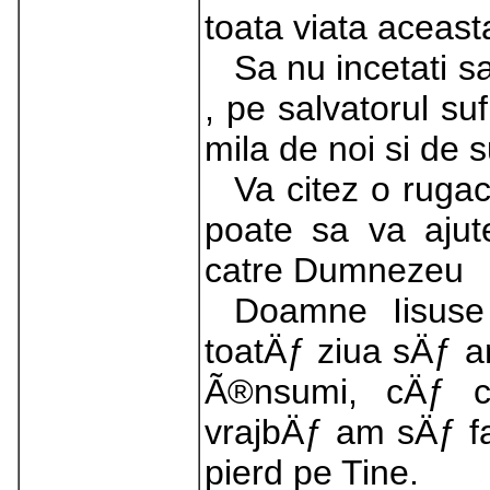
toata viata aceasta
Sa nu incetati s
, pe salvatorul su
mila de noi si de s
Va citez o rugac
poate sa va ajute
catre Dumnezeu
Doamne Iisuse 
toatÄƒ ziua sÄƒ 
Ã®nsumi, cÄƒ c
vrajbÄƒ am sÄƒ fa
pierd pe Tine.