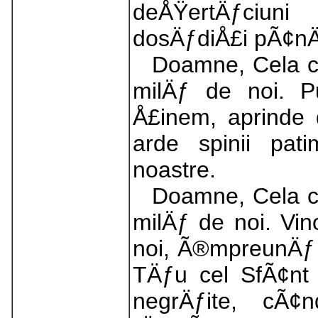
deÅŸertÄƒciuni
dosÄƒdiÅ£i pÃ¢nÄ
Doamne, Cela ce
milÄƒ de noi. 
Å£inem, aprinde 
arde spinii pati
noastre.
Doamne, Cela ce
milÄƒ de noi. Vi
noi, Ã®mpreunÄƒ 
TÄƒu cel SfÃ¢nt
negrÄƒite, cÃ¢