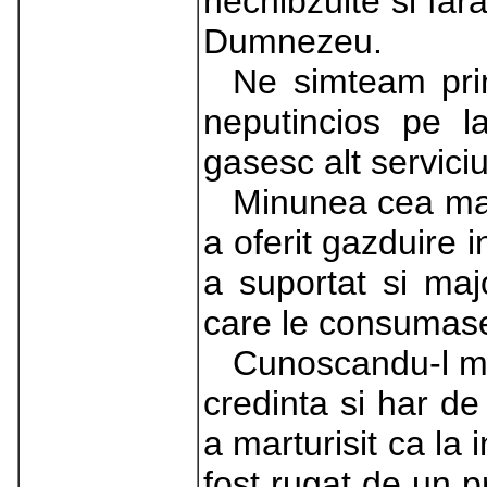
nechibzuite si far
Dumnezeu.
Ne simteam prin
neputincios pe 
gasesc alt serviciu
Minunea cea mai
a oferit gazduire i
a suportat si major
care le consumas
Cunoscandu-l m
credinta si har d
a marturisit ca la
fost rugat de un p