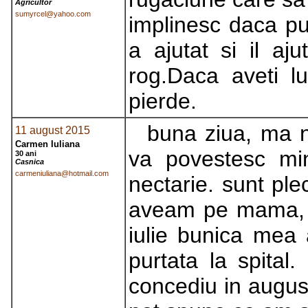
Agricultor
sumyrcel@yahoo.com
implinesc daca pu
a ajutat si il aj
rog.Daca aveti l
pierde.
buna ziua, ma 
11 august 2015
Carmen Iuliana
va povestesc mi
30 ani
Casnica
carmeniuliana@hotmail.com
nectarie. sunt ple
aveam pe mama, b
iulie bunica mea 
purtata la spital.
concediu in august