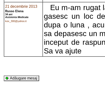
Eu m-am rugat la
21 decembrie 2013
Russo Elena
gasesc un loc de
34 ani
Asistenta Medicala
kex_300@yahoo.it
dupa o luna , acu
sa depasesc un mo
inceput de raspu
Sa va ajute
Adăugare mesaj