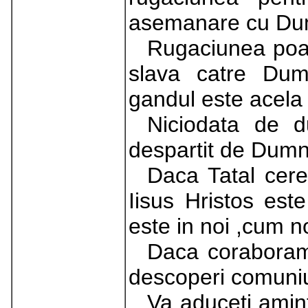
asemanare cu Du
Rugaciunea poat
slava catre Dum
gandul este acela 
Niciodata de 
despartit de Dumn
Daca Tatal ceres
Iisus Hristos este
este in noi ,cum no
Daca coraboram 
descoperi comuniu
Va aduceti amin