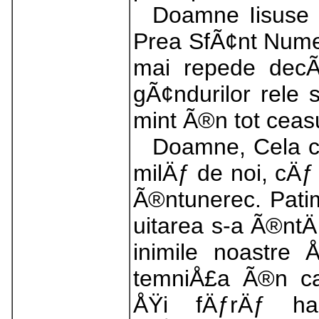
Doamne Iisuse 
Prea SfÃ¢nt Nume
mai repede decÃ¢
gÃ¢ndurilor rele
mint Ã®n tot ceasu
Doamne, Cela ce
milÄƒ de noi, cÄ
Ã®ntunerec. Patim
uitarea s-a Ã®ntÄ
inimile noastre
temniÅ£a Ã®n ca
ÅŸi fÄƒrÄƒ ha