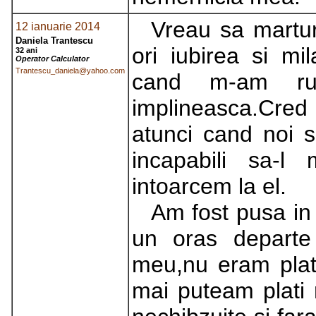
Vreau sa martur
12 ianuarie 2014
Daniela Trantescu
ori iubirea si m
32 ani
Operator Calculator
Trantescu_daniela@yahoo.com
cand m-am ru
implineasca.Cred
atunci cand noi s
incapabili sa-l
intoarcem la el.
Am fost pusa in 
un oras departe 
meu,nu eram plat
mai puteam plati 