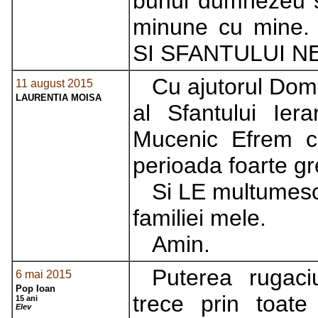
bunul dumnezeu si
minune cu mine
SI SFANTULUI N
Cu ajutorul Domn
11 august 2015
LAURENTIA MOISA
al Sfantului Ier
Mucenic Efrem c
perioada foarte g
Si LE multumesc 
familiei mele.
Amin.
Puterea rugaci
6 mai 2015
Pop Ioan
trece prin toate t
15 ani
Elev