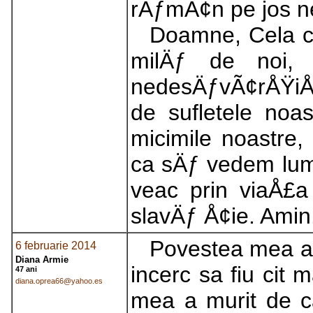
rÄƒmÃ¢n pe jos n
Doamne, Cela ce
milÄƒ de noi
nedesÄƒvÃ¢rÅŸiÅ
de sufletele noa
micimile noastre,
ca sÄƒ vedem lum
veac prin viaÅ£a
slavÄƒ Å¢ie. Amin
Povestea mea ar
6 februarie 2014
Diana Armie
incerc sa fiu cit
47 ani
diana.oprea66@yahoo.es
mea a murit de c