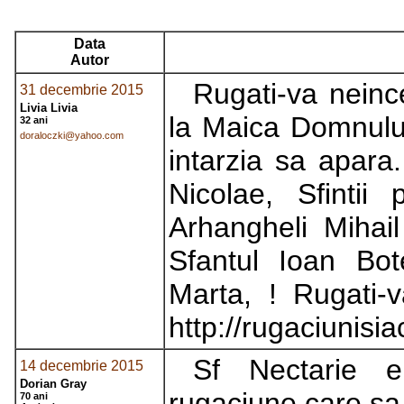
Data
Autor
Rugati-va neinc
31 decembrie 2015
Livia Livia
la Maica Domnului 
32 ani
doraloczki@yahoo.com
intarzia sa apara
Nicolae, Sfintii 
Arhangheli Mihail
Sfantul Ioan Bot
Marta, ! Rugati-
http://rugaciunisia
Sf Nectarie e
14 decembrie 2015
Dorian Gray
rugaciune care sa 
70 ani