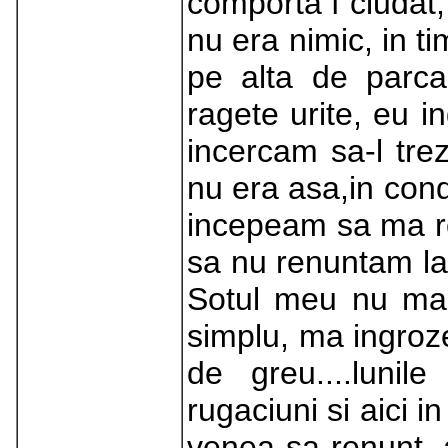
comporta f ciudat,
nu era nimic, in t
pe alta de parca
ragete urite, eu i
incercam sa-l tre
nu era asa,in cond
incepeam sa ma rog
sa nu renuntam la 
Sotul meu nu mai
simplu, ma ingroze
de greu....luni
rugaciuni si aici 
venea sa renunt, 