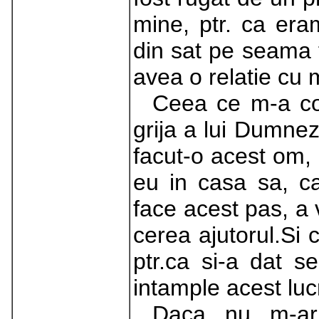
mine, ptr. ca er
din sat pe seama f
avea o relatie cu m
Ceea ce m-a co
grija a lui Dumnez
facut-o acest om,
eu in casa sa, c
face acest pas, a v
cerea ajutorul.Si 
ptr.ca si-a dat
intample acest luc
Daca nu m-ar 