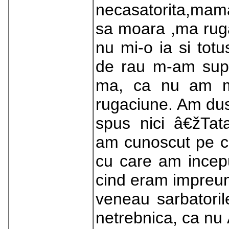
necasatorita,mam
sa moara ,ma ru
nu mi-o ia si totu
de rau m-am sup
ma, ca nu am ma
rugaciune. Am dus
spus nici â€žTat
am cunoscut pe ci
cu care am incepu
cind eram impreun
veneau sarbatori
netrebnica, ca nu